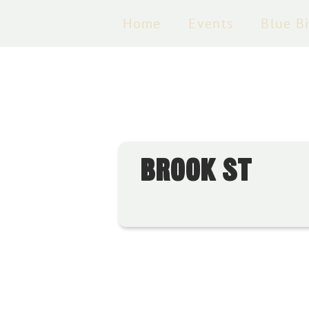
Home
Events
Blue B
BROOK ST