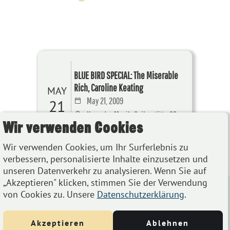
BLUE BIRD SPECIAL: The Miserable
Rich, Caroline Keating
MAY
May 21, 2009
21
Haus der Musik, Seilerstätte 30,
Wir verwenden Cookies
1010 Wien, Österreich
Wir verwenden Cookies, um Ihr Surferlebnis zu
Details
verbessern, personalisierte Inhalte einzusetzen und
unseren Datenverkehr zu analysieren. Wenn Sie auf
„Akzeptieren" klicken, stimmen Sie der Verwendung
von Cookies zu. Unsere
Datenschutzerklärung
.
Akzeptieren
Ablehnen