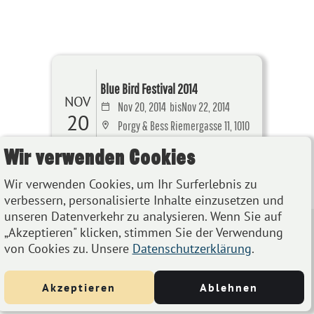
Blue Bird Festival 2014
NOV
Nov 20, 2014
bis
Nov 22, 2014
20
Porgy & Bess Riemergasse 11, 1010
Wien, Österreich
Wir verwenden Cookies
Details
Wir verwenden Cookies, um Ihr Surferlebnis zu
verbessern, personalisierte Inhalte einzusetzen und
unseren Datenverkehr zu analysieren. Wenn Sie auf
„Akzeptieren" klicken, stimmen Sie der Verwendung
von Cookies zu. Unsere
Datenschutzerklärung
.
Akzeptieren
Ablehnen