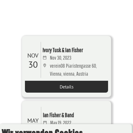
Ivory Tusk & Ian Fisher
NOV
Nov 30, 2023
30
verein08 Piaristengasse 60,
Vienna, vienna, Austria
Details
Ian Fisher & Band
MAY
May 19, 2022
19
Wir verwenden Cookies
Haus der Musik, Seilerstätte 30,