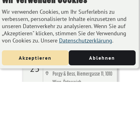
1010 Wien
Wir verwenden Cookies, um Ihr Surferlebnis zu
verbessern, personalisierte Inhalte einzusetzen und
Details
unseren Datenverkehr zu analysieren. Wenn Sie auf
„Akzeptieren" klicken, stimmen Sie der Verwendung
von Cookies zu. Unsere
Datenschutzerklärung
.
BLUE BIRD FESTIVAL 2021 –
Streaming Edition
Akzeptieren
Ablehnen
NOV
Nov 25, 2021
bis
Nov 27, 2021
25
Porgy & Bess, Riemergasse 11, 1010
Wien, Österreich
Details
BLUE BIRD FESTIVAL 2020 -
Streaming-Edition
NOV