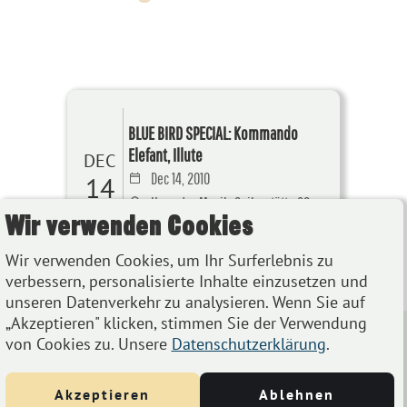
BLUE BIRD SPECIAL: Kommando
Elefant, Illute
DEC
Dec 14, 2010
14
Haus der Musik, Seilerstätte 30,
Wir verwenden Cookies
1010 Wien, Österreich
Wir verwenden Cookies, um Ihr Surferlebnis zu
Details
verbessern, personalisierte Inhalte einzusetzen und
unseren Datenverkehr zu analysieren. Wenn Sie auf
„Akzeptieren" klicken, stimmen Sie der Verwendung
von Cookies zu. Unsere
Datenschutzerklärung
.
Akzeptieren
Ablehnen