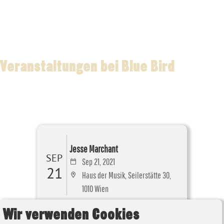
Veranstaltungen bei Blue Bird
Jesse Marchant
SEP
Sep 21, 2021
21
Haus der Musik, Seilerstätte 30,
1010 Wien
Wir verwenden Cookies
Details