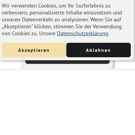
Wir verwenden Cookies, um Ihr Surferlebnis zu
verbessern, personalisierte Inhalte einzusetzen und
unseren Datenverkehr zu analysieren. Wenn Sie auf
Blue Bird Festival 2019
NOV
„Akzeptieren" klicken, stimmen Sie der Verwendung
Nov 28, 2019
bis
Nov 30, 2019
28
von Cookies zu. Unsere
Datenschutzerklärung
.
Porgy & Bess Riemergasse 11, 1010
Wien, Österreich
Akzeptieren
Ablehnen
Details