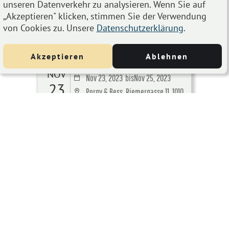
unseren Datenverkehr zu analysieren. Wenn Sie auf
„Akzeptieren" klicken, stimmen Sie der Verwendung
von Cookies zu. Unsere
Datenschutzerklärung
.
Akzeptieren
Ablehnen
BLUE BIRD FESTIVAL 2023
NOV
Nov 23, 2023
bis
Nov 25, 2023
23
Porgy & Bess, Riemergasse 11, 1010
Wien, Österreich
Details
Kira Skov
APR
Apr 29, 2022
29
Haus der Musik, Seilerstätte 30,
1010 Wien