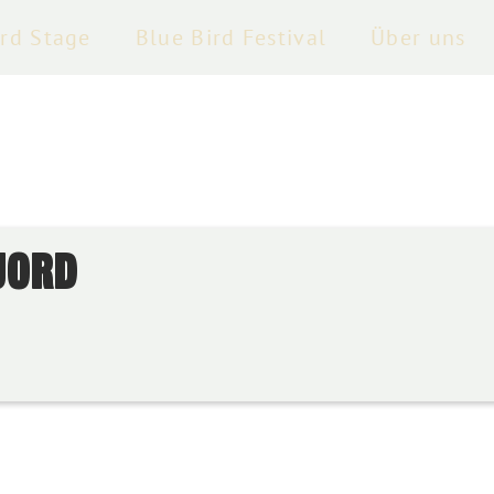
ird Stage
Blue Bird Festival
Über uns
JORD