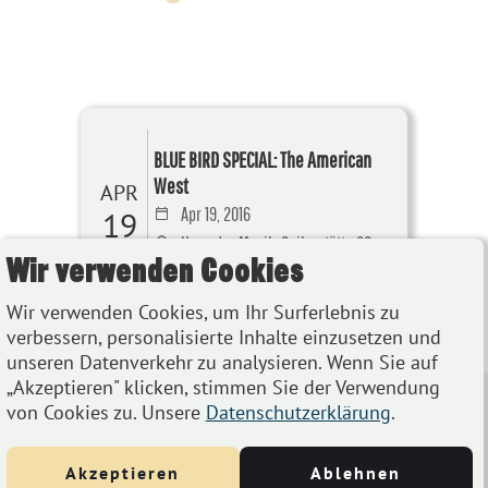
BLUE BIRD SPECIAL: The American
West
APR
Apr 19, 2016
19
Haus der Musik, Seilerstätte 30,
Wir verwenden Cookies
1010 Wien
Wir verwenden Cookies, um Ihr Surferlebnis zu
Details
verbessern, personalisierte Inhalte einzusetzen und
unseren Datenverkehr zu analysieren. Wenn Sie auf
„Akzeptieren" klicken, stimmen Sie der Verwendung
von Cookies zu. Unsere
Datenschutzerklärung
.
Akzeptieren
Ablehnen