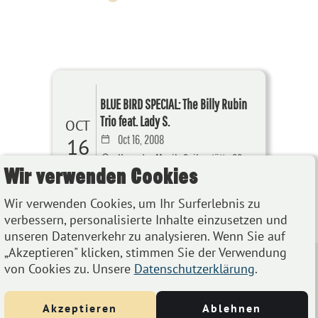
BLUE BIRD SPECIAL: The Billy Rubin
Trio feat. Lady S.
OCT
Oct 16, 2008
16
Haus der Musik, Seilerstätte 30,
Wir verwenden Cookies
1010 Wien
Wir verwenden Cookies, um Ihr Surferlebnis zu
Details
verbessern, personalisierte Inhalte einzusetzen und
unseren Datenverkehr zu analysieren. Wenn Sie auf
„Akzeptieren" klicken, stimmen Sie der Verwendung
von Cookies zu. Unsere
Datenschutzerklärung
.
Akzeptieren
Ablehnen