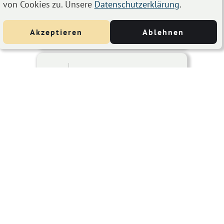
von Cookies zu. Unsere
Datenschutzerklärung
.
Vienna, Austria
Details
Akzeptieren
Ablehnen
Blue Bird Festival 2010
NOV
Nov 25, 2010
bis
Nov 27, 2010
25
Porgy & Bess Riemergasse 11, 1010
Wien, Österreich
Details