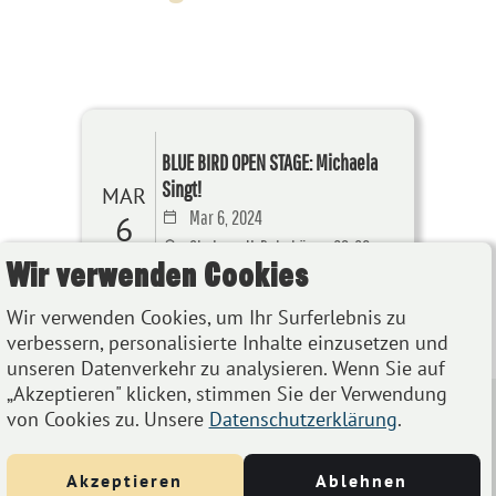
BLUE BIRD OPEN STAGE: Michaela
Singt!
MAR
Mar 6, 2024
6
Chelsea, U-Bahnbögen 29-30,
Wir verwenden Cookies
1080 Wien
Wir verwenden Cookies, um Ihr Surferlebnis zu
Details
verbessern, personalisierte Inhalte einzusetzen und
unseren Datenverkehr zu analysieren. Wenn Sie auf
„Akzeptieren" klicken, stimmen Sie der Verwendung
von Cookies zu. Unsere
Datenschutzerklärung
.
Akzeptieren
Ablehnen