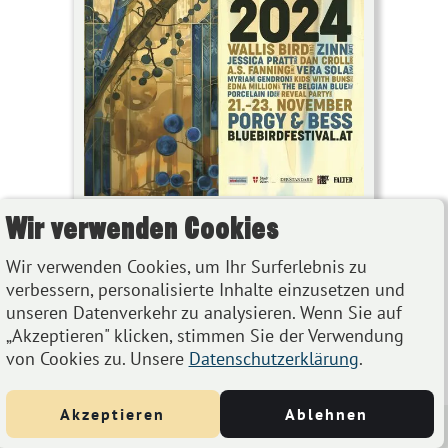
Wir verwenden Cookies
BLUE BIRD FESTIVAL 2024
NOV
Nov 21, 2024
bis
Nov 23, 2024
Wir verwenden Cookies, um Ihr Surferlebnis zu
21
Porgy & Bess, Riemergasse 11, 1010
verbessern, personalisierte Inhalte einzusetzen und
unseren Datenverkehr zu analysieren. Wenn Sie auf
Wien, Österreich
„Akzeptieren" klicken, stimmen Sie der Verwendung
von Cookies zu. Unsere
Datenschutzerklärung
.
Details
Akzeptieren
Ablehnen