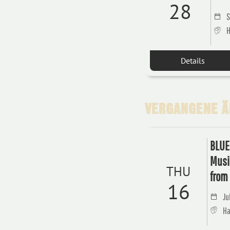
28
S
H
Details
VERGANGENE ÄH
BLUE
Musi
THU
from 
16
Ju
Ha