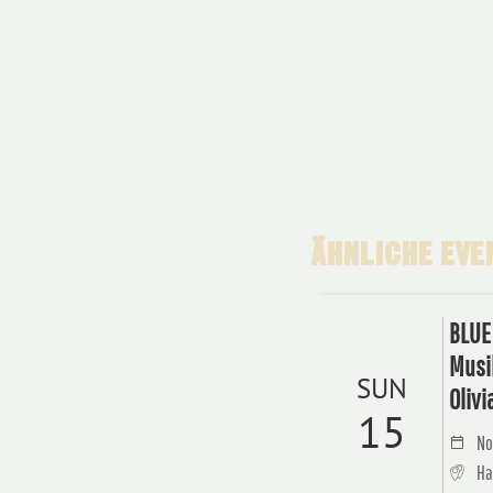
ÄHNLICHE EVEN
BLUE 
Musik
SUN
Olivi
15
No
Ha