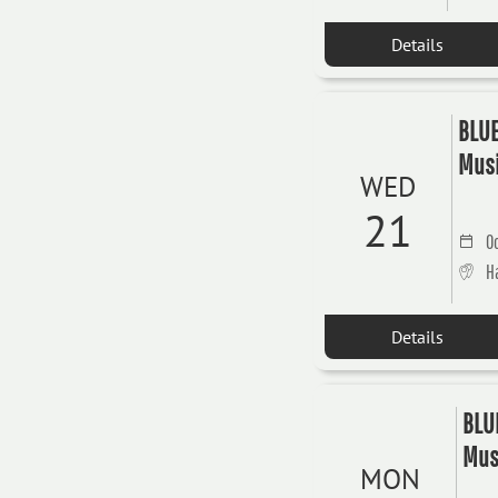
Details
BLUE
Musi
WED
21
Oc
H
Details
BLUE
Mus
MON