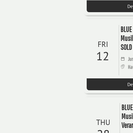
De
BLUE 
Musik
FRI
SOLD
12
Jun
Hau
De
BLUE
Musi
THU
Vera