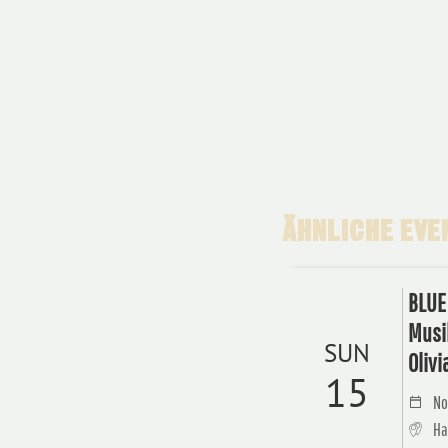
ÄHNLICHE EVEN
BLUE 
Musik
SUN
Olivi
15
No
Ha