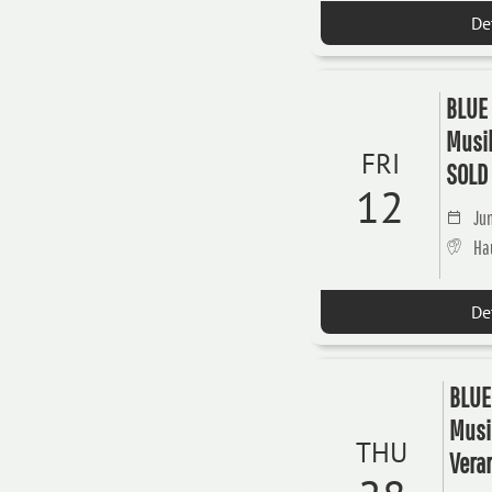
De
BLUE 
Musik
FRI
SOLD
12
Jun
Hau
De
BLUE
Musi
THU
Vera