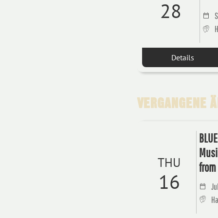
28
S
H
Details
VERGANGENE ÄH
BLUE
Musi
THU
from 
16
Ju
Ha