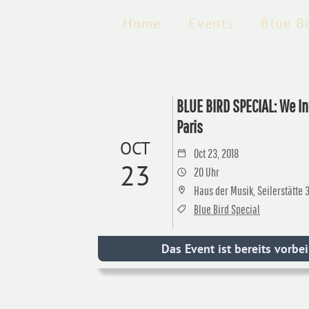
Home
Events
Blue B
BLUE BIRD SPECIAL: We I
Paris
OCT
Oct 23, 2018
23
20 Uhr
Haus der Musik, Seilerstätte 
Blue Bird Special
Das Event ist bereits vorbei