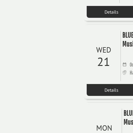
Details
BLUE
Musi
WED
21
Oc
H
Details
BLUE
Mus
MON