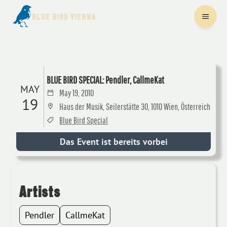
BLUE BIRD VIENNA
BLUE BIRD SPECIAL: Pendler, CallmeKat
MAY
May 19, 2010
19
Haus der Musik, Seilerstätte 30, 1010 Wien, Österreich
Blue Bird Special
Das Event ist bereits vorbei
Artists
Pendler
CallmeKat