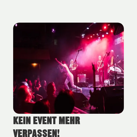
KEIN EVENT MEHR
Blue Bird Festival 2023 - Foto (c) Hanna Pribitzer
VERPASSEN!