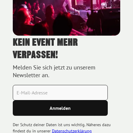
KEIN EVENT MEHR
Blue Bird Festival 2023 - Foto (c) Hanna Pribitzer
VERPASSEN!
Melden Sie sich jetzt zu unserem
Newsletter an.
Der Schutz deiner Daten ist uns wichtig. Näheres dazu
findest du in unserer
Datenschutzerklärung