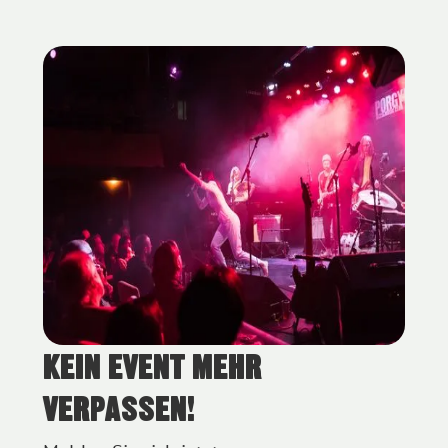
KEIN EVENT MEHR
Blue Bird Festival 2023 - Foto (c) Hanna Pribitzer
VERPASSEN!