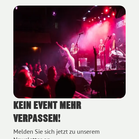
KEIN EVENT MEHR
Blue Bird Festival 2023 - Foto (c) Hanna Pribitzer
VERPASSEN!
Melden Sie sich jetzt zu unserem