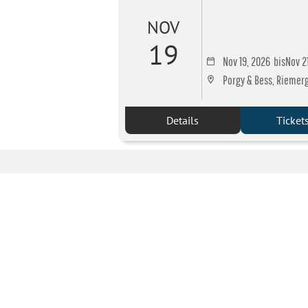
NOV
19
Nov 19, 2026
bis
Nov 2
Porgy & Bess, Riemerga
Details
Ticket