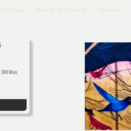
ird Stage
Blue Bird Festival
Über uns
6
 1010 Wien,