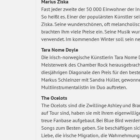
Marius Ziska
Fast jeder zweite der 50 000 Einwohner der Ins
So heißt es. Einer der populärsten Künstler se
Ziska. Seine wunderschönen, oft melancholisc
brachten ihm viele Preise ein. Seine Musik w
verwendet. Im kommenden Winter soll sein ne
Tara Nome Doyle
Die irisch-norwegische Künstlerin Tara Nome D
Meisterwerk des Chamber Rock herausgebracht.
diesjährigen Diagonale den Preis für den best
Markus Schleinzer mit Sandra Hüller, gewonne
Multiinstrumentalistin im Duo auftreten.
The Ocelots
The Ocelots sind die Zwillinge Ashley und Bra
auf Tour sind, haben sie mit ihrem eigenwilli
treue Fanbase aufgebaut. Bei Blue Bird werden
Songs zum Besten geben. Sie beschäftigen sic
Liebe, die irische Migration, die Wahrnehmung