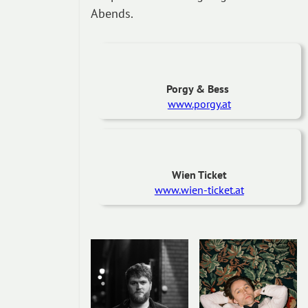
Abends.
Porgy & Bess
www.porgy.at
Wien Ticket
www.wien-ticket.at