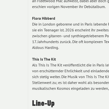
an Fleetwood Mac aufweist, dabei aber doch ga
erschien vorigen November ihr Debütalbum.
Flora Hibberd
Die in London geborene und in Paris lebende Fl
sie ein Teenager ist. 2026 erscheint ihr zwei
zwischen gitarren- und synthiegetriebenem Pop,
17. Jahrhunderts zurück. Die oft komplexen Te
Aldous Harding.
This Is The Kit
Als This Is The Kit veröffentlicht die in Paris 
von erschütternder Ehrlichkeit und einladende
sich stetig weiter. Die Musik von This Is The 
Stellenwert zu; es ist daher wohl als besonder
musikalischen Kosmos eingeladen zu werden, o
Line-Up