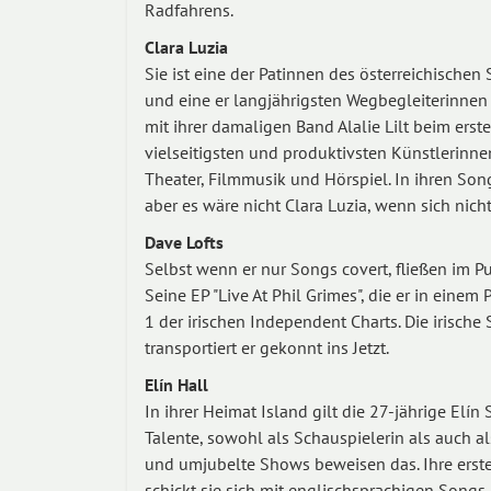
Radfahrens.
Clara Luzia
Sie ist eine der Patinnen des österreichischen
und eine er langjährigsten Wegbegleiterinnen 
mit ihrer damaligen Band Alalie Lilt beim erste
vielseitigsten und produktivsten Künstlerinne
Theater, Filmmusik und Hörspiel. In ihren So
aber es wäre nicht Clara Luzia, wenn sich nich
Dave Lofts
Selbst wenn er nur Songs covert, fließen im 
Seine EP "Live At Phil Grimes", die er in eine
1 der irischen Independent Charts. Die irische 
transportiert er gekonnt ins Jetzt.
Elín Hall
In ihrer Heimat Island gilt die 27-jährige Elín S
Talente, sowohl als Schauspielerin als auch al
und umjubelte Shows beweisen das. Ihre ersten
schickt sie sich mit englischsprachigen Songs 