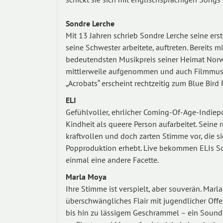
Sondre Lerche
Mit 13 Jahren schrieb Sondre Lerche seine erst
seine Schwester arbeitete, auftreten. Bereits 
bedeutendsten Musikpreis seiner Heimat Norw
mittlerweile aufgenommen und auch Filmmusi
„Acrobats“ erscheint rechtzeitig zum Blue Bird F
ELI
Gefühlvoller, ehrlicher Coming-Of-Age-Indiepo
Kindheit als queere Person aufarbeitet. Seine r
kraftvollen und doch zarten Stimme vor, die s
Popproduktion erhebt. Live bekommen ELIs So
einmal eine andere Facette.
Marla Moya
Ihre Stimme ist verspielt, aber souverän. Mar
überschwängliches Flair mit jugendlicher Offe
bis hin zu lässigem Geschrammel – ein Sound,