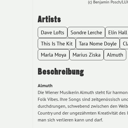
(c) Benjamin Posch/LU
Artists
Dave Lofts
Sondre Lerche
Elín Hall
This Is The Kit
Tara Nome Doyle
Cl
Marla Moya
Marius Ziska
Almuth
Beschreibung
Almuth
Die Wiener Musikerin Almuth steht für harmon
Folk Vibes. Ihre Songs sind zeitgenössisch u
durchdrungen, schwebend zwischen den Welte
Country und der ungezähmten Kreativität des 
man sich verlieren kann und darf.