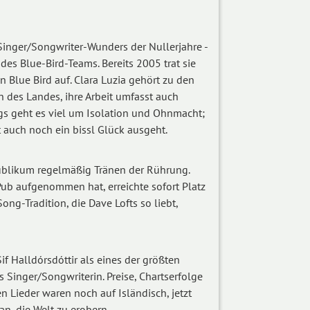
 Singer/Songwriter-Wunders der Nullerjahre -
des Blue-Bird-Teams. Bereits 2005 trat sie
n Blue Bird auf. Clara Luzia gehört zu den
n des Landes, ihre Arbeit umfasst auch
ngs geht es viel um Isolation und Ohnmacht;
t auch noch ein bissl Glück ausgeht.
Publikum regelmäßig Tränen der Rührung.
m Pub aufgenommen hat, erreichte sofort Platz
Song-Tradition, die Dave Lofts so liebt,
if Hall­dórs­dótt­ir als eines der größten
s Singer/Songwriterin. Preise, Chartserfolge
 Lieder waren noch auf Isländisch, jetzt
an, die Welt zu erobern.